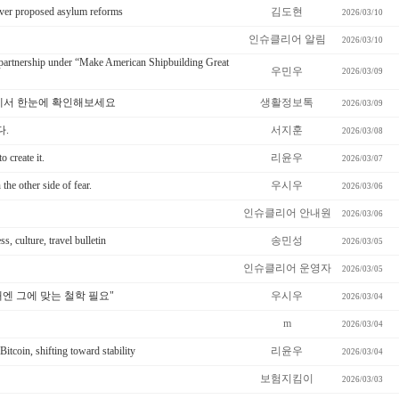
over proposed asylum reforms
김도현
2026/03/10
인슈클리어 알림
2026/03/10
partnership under “Make American Shipbuilding Great
우민우
2026/03/09
에서 한눈에 확인해보세요
생활정보톡
2026/03/09
다.
서지훈
2026/03/08
o create it.
리윤우
2026/03/07
the other side of fear.
우시우
2026/03/06
인슈클리어 안내원
2026/03/06
, culture, travel bulletin
송민성
2026/03/05
인슈클리어 운영자
2026/03/05
대엔 그에 맞는 철학 필요"
우시우
2026/03/04
m
2026/03/04
Bitcoin, shifting toward stability
리윤우
2026/03/04
보험지킴이
2026/03/03