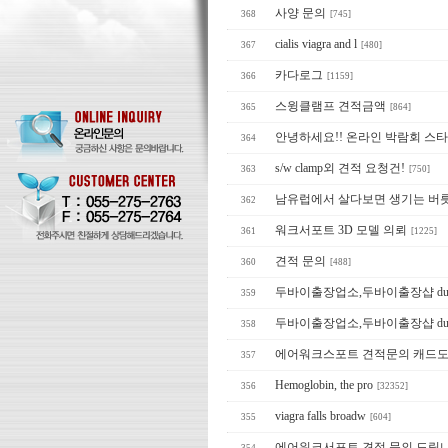
사양 문의
368
[745]
cialis viagra and l
367
[480]
카다로그
366
[1159]
스윙클램프 견적금액
365
[864]
안녕하세요!! 온라인 박람회 스타트업 
364
s/w clamp외 견적 요청건!
363
[750]
남유럽에서 살다보면 생기는 버
362
워크서포트 3D 모델 의뢰
361
[1225]
견적 문의
360
[488]
두바이출장업소,두바이출장샵 dubai31.
359
두바이출장업소,두바이출장샵 dubai37.
358
에어워크스포트 견적문의 캐드
357
Hemoglobin, the pro
356
[32352]
viagra falls broadw
355
[604]
에어워크서포트 견적 문의 드립니