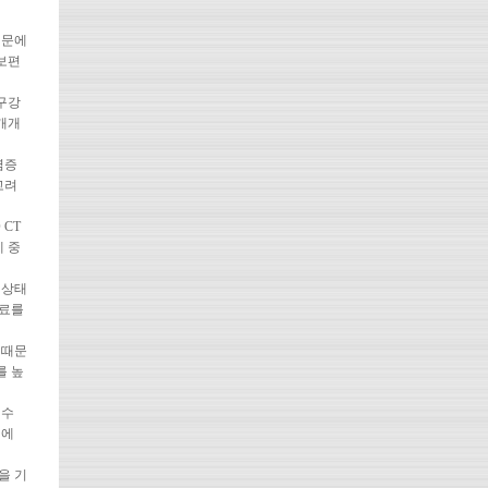
때문에
보편
구강
 개개
염증
고려
CT
 중
 상태
료를
 때문
를 높
 수
시에
을 기