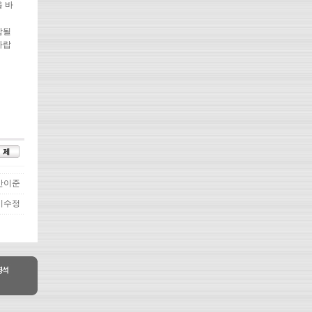
 바
합될
바랍
반이준
이수정