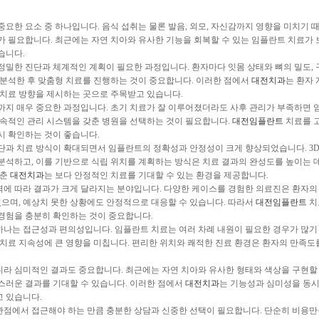
요한 요소 중 하나입니다. 음식 섭취는 물론 발음, 외모, 자신감까지 영향을 미치기 
가 필요합니다. 최근에는 자연 치아와 유사한 기능을 회복할 수 있는 임플란트 치료가 
습니다.
정밀한 진단과 체계적인 계획이 필요한 과정입니다. 환자마다 잇몸 상태와 뼈의 밀도, 
 분석한 후 맞춤형 치료를 진행하는 것이 중요합니다. 이러한 점에서
대전치과
는 환자
 치료 방향을 제시하는 곳으로 주목받고 있습니다.
까지 매우 중요한 과정입니다. 초기 치료가 잘 이루어졌더라도 사후 관리가 부족하면 
지속적인 관리 시스템을 갖춘 병원을 선택하는 것이 필요합니다.
대전임플란트
치료를 
시 확인하는 것이 좋습니다.
단과 치료 방식이 확대되면서 임플란트의 정확성과 안정성이 크게 향상되었습니다. 3D 
분석하고, 이를 기반으로 식립 위치를 계획하는 방식은 치료 결과의 완성도를 높이는 데
갖춘
대전치과
는 보다 안정적인 치료를 기대할 수 있는 환경을 제공합니다.
에 따라 결과가 크게 달라지는 분야입니다. 다양한 케이스를 경험한 의료진은 환자의
있으며, 예상치 못한 상황에도 안정적으로 대응할 수 있습니다. 따라서
대전임플란트
치
경험을 충분히 확인하는 것이 중요합니다.
 하나는 접근성과 편의성입니다. 임플란트 치료는 여러 차례 내원이 필요한 경우가 많기
 치료 지속성에 큰 영향을 미칩니다. 편리한 위치와 쾌적한 진료 환경은 환자의 만족도
라 심미적인 결과도 중요합니다. 최근에는 자연 치아와 유사한 형태와 색상을 구현할
스러운 결과를 기대할 수 있습니다. 이러한 점에서
대전치과
는 기능성과 심미성을 동
 있습니다.
점에서 접근해야 하는 만큼 충분한 상담과 신중한 선택이 필요합니다. 단순히 비용만